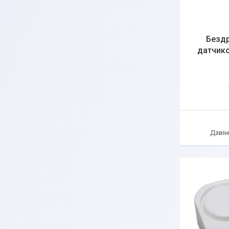
Бездр
датчико
Дзвін