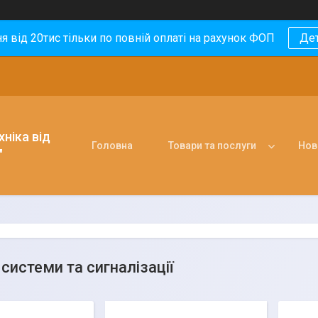
 від 20тис тільки по повній оплаті на рахунок ФОП
Де
ніка від
Головна
Товари та послуги
Нов
"
системи та сигналізації