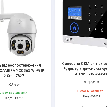
Сенсорна GSM сигналіза
 відеоспостереження
будинку з датчиком руху
CAMERA YCC365 Wi-Fi IP
Alarm JYX-W-G60
2.0mp 7827
3 109 ₴
825 ₴
Немає в наявності
отово до відправки
007039
019627