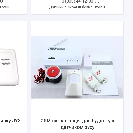
0 (800) 44-12-30
товні
Дзвінки з України безкоштовні
динку JYX
GSM сигналізація для будинку з
датчиком руху