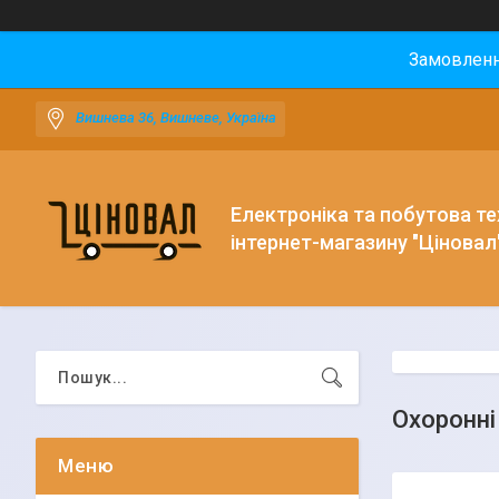
Замовлення
Вишнева 36, Вишневе, Україна
Електроніка та побутова тех
інтернет-магазину "Ціновал
Охоронні 