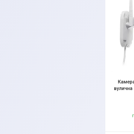
Камера
вулична 
Г