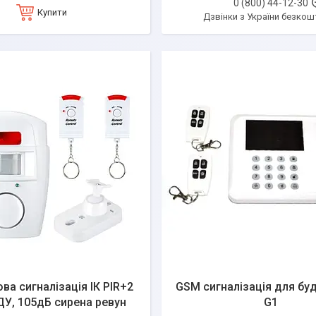
0 (800) 44-12-30
Купити
Дзвінки з України безкош
ва сигналізація ІК PIR+2
GSM сигналізація для бу
ДУ, 105дБ сирена ревун
G1