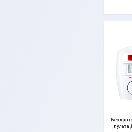
Бездрото
пульта 