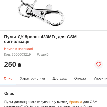
Пульт ДУ брелок 433МГц для GSM
сигналізації
Немає в наявності
Код: 7000003219
Роздріб
250
₴
Опис
Характеристики
Доставка
Оплата
Умови п
Опис
Пульт дистанційного керування у вигляді
брелока
для GSM-
сигналізації або іншого пристрою з відповідною робочою