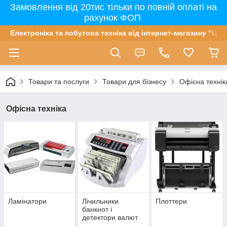
Замовлення від 20тис тільки по повній оплаті на
рахунок ФОП
Електроніка та побутова техніка від інтернет-магазину "Цін
Товари та послуги
Товари для бізнесу
Офісна технік
Офісна техніка
Ламінатори
Лічильники
Плоттери
банкнот і
детектори валют