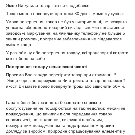
Якщо Ви купили товар і він не сподобався
Товар можна повернути протягом 30 днів з моменту купівлі.
Умови повернення: товар не був у використанні, не розкрита
упаковка, збережено товарний вигляд і споживчі властивості,
заводське маркування, на лічильнику телефону не більше 5
хвилин розмови, програмне забезпечення не піддавалося
змінам тощо.
У разі обміну або повернення товару, всі транспортні витрати
клієнт бере на себе.
Повернення товару неналежної якості
Просимо Вас завжди перевіряти товар при отриманні!!!
Якщо через непорозуміння Ви отримали товар неналежної
якості Ви маєте право повернути гроші або здійснити обмін.
Гарантійні зобов'язання та безоплатне сервісне
обслуговування не поширюється на такі недоліки: механічні
пошкодження, що виникли після передавання товару
споживачеві; пошкодження, викликані недбалим,
неакуратним поводженням та недотриманням правил
догляду за виробом; природне спрацьовування елементів у