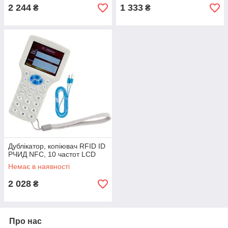
2 244
1 333
₴
₴
Дублікатор, копіювач RFID ID
РЧИД NFC, 10 частот LCD
Немає в наявності
2 028
₴
Про нас