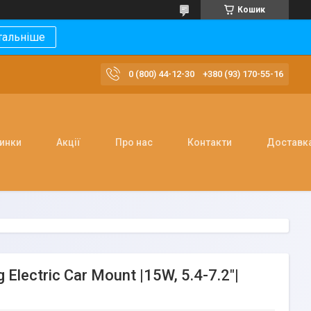
Кошик
тальніше
0 (800) 44-12-30
+380 (93) 170-55-16
инки
Акції
Про нас
Контакти
Доставка
Electric Car Mount |15W, 5.4-7.2"|