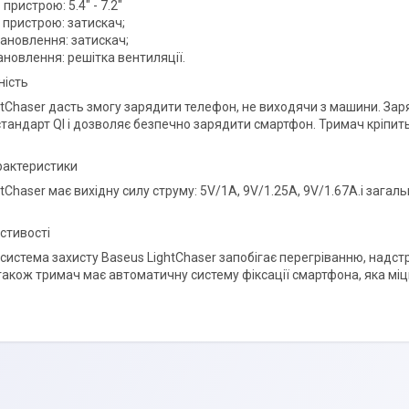
 пристрою: 5.4" - 7.2"
 пристрою: затискач;
тановлення: затискач;
ановлення: решітка вентиляції.
ність
htChaser дасть змогу зарядити телефон, не виходячи з машини. З
стандарт QI і дозволяє безпечно зарядити смартфон. Тримач кріпит
арактеристики
tChaser має вихідну силу струму: 5V/1A, 9V/1.25A, 9V/1.67A.і зага
стивості
система захисту Baseus LightChaser запобігає перегріванню, надс
акож тримач має автоматичну систему фіксації смартфона, яка міцно 