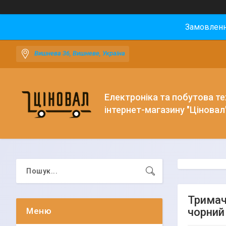
Замовлення
Вишнева 36, Вишневе, Україна
Електроніка та побутова тех
інтернет-магазину "Ціновал
Тримач 
чорний