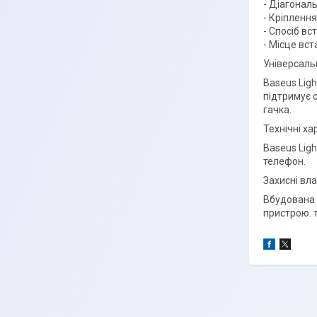
- Діагональ
- Кріплення
- Спосіб вс
- Місце вст
Універсаль
Baseus Lig
підтримує 
гачка.
Технічні х
Baseus Ligh
телефон.
Захисні вла
Вбудована 
пристрою. т