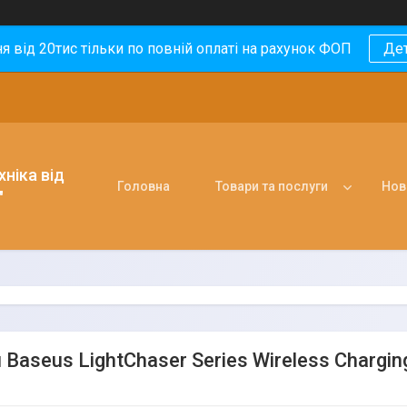
 від 20тис тільки по повній оплаті на рахунок ФОП
Де
ніка від
Головна
Товари та послуги
Нов
"
Baseus LightChaser Series Wireless Charging 