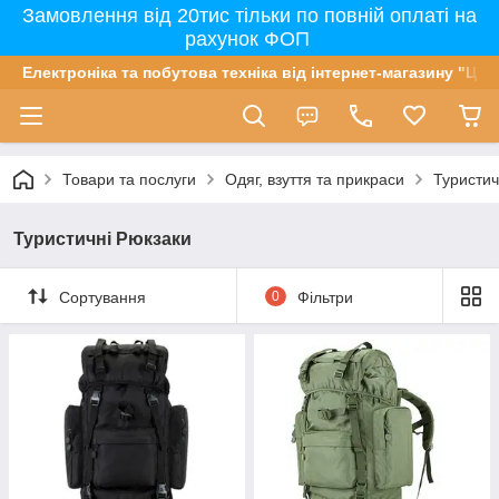
Замовлення від 20тис тільки по повній оплаті на
рахунок ФОП
Електроніка та побутова техніка від інтернет-магазину "Цін
Товари та послуги
Одяг, взуття та прикраси
Туристич
Туристичні Рюкзаки
Сортування
0
Фільтри