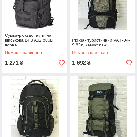
Сумка-рюкзак тактична
військова BTB A92 800D,
Рюкзак туристичний VA T-04-
чорна
9 85л, камуфляж
Немає в наявності
Немає в наявності
1 271
1 692
₴
₴