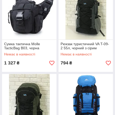
Сумка тактична Molle
Рюкзак туристичний VA T-09-
TacticBag B03, чорна
2 55л, чорний з сірим
Немає в наявності
Немає в наявності
1 327
794
₴
₴