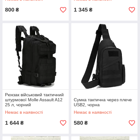
800
1 345
₴
₴
Рюкзак військовий тактичний
штурмової Molle Assault A12
Сумка тактична через плече
25 л, чорний
USB2, чорна
Немає в наявності
Немає в наявності
1 644
580
₴
₴