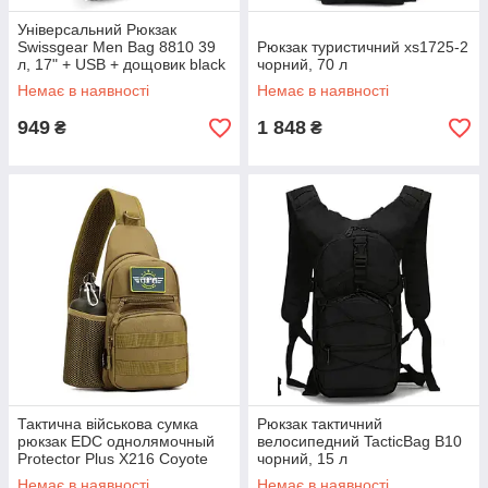
Універсальний Рюкзак
Swissgear Men Bag 8810 39
Рюкзак туристичний xs1725-2
л, 17" + USB + дощовик black
чорний, 70 л
Чорний
Немає в наявності
Немає в наявності
949
1 848
₴
₴
Тактична військова сумка
Рюкзак тактичний
рюкзак EDC однолямочный
велосипедний TacticBag B10
Protector Plus X216 Coyote
чорний, 15 л
A14
Немає в наявності
Немає в наявності