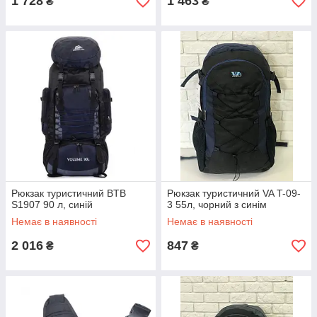
1 728
1 463
₴
₴
Рюкзак туристичний BTB
Рюкзак туристичний VA T-09-
S1907 90 л, синій
3 55л, чорний з синім
Немає в наявності
Немає в наявності
2 016
847
₴
₴