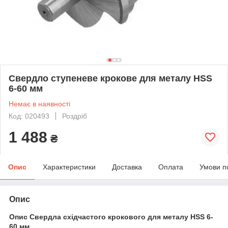
Свердло ступеневе крокове для металу HSS
6-60 мм
Немає в наявності
Код: 020493
Роздріб
1 488
₴
Опис
Характеристики
Доставка
Оплата
Умови п
Опис
Опис Свердла східчастого крокового для металу HSS 6-
60 мм