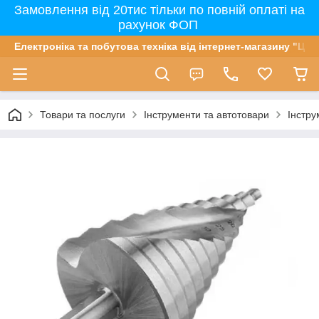
Замовлення від 20тис тільки по повній оплаті на
рахунок ФОП
Електроніка та побутова техніка від інтернет-магазину "Цін
Товари та послуги
Інструменти та автотовари
Інстру