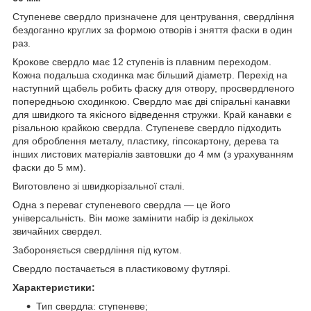
Ступеневе свердло призначене для центрування, свердління
бездоганно круглих за формою отворів і зняття фаски в один
раз.
Крокове свердло має 12 ступенів із плавним переходом.
Кожна подальша сходинка має більший діаметр. Перехід на
наступний щабель робить фаску для отвору, просвердленого
попередньою сходинкою. Свердло має дві спіральні канавки
для швидкого та якісного відведення стружки. Край канавки є
різальною крайкою свердла. Ступеневе свердло підходить
для оброблення металу, пластику, гіпсокартону, дерева та
інших листових матеріалів завтовшки до 4 мм (з урахуванням
фаски до 5 мм).
Виготовлено зі швидкорізальної сталі.
Одна з переваг ступеневого свердла — це його
універсальність. Він може замінити набір із декількох
звичайних свердел.
Забороняється свердління під кутом.
Свердло постачається в пластиковому футлярі.
Характеристики:
Тип свердла: ступеневе;