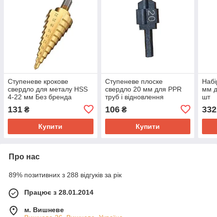
Ступеневе крокове
Ступеневе плоске
Набі
свердло для металу HSS
свердло 20 мм для PPR
мм д
4-22 мм Без бренда
труб і відновлення
шт
фітингів, HSS Без бренда
131
106
332
₴
₴
Купити
Купити
Про нас
89% позитивних з 288 відгуків за рік
Працює з 28.01.2014
м. Вишневе