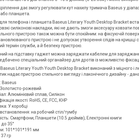
кріплення дає змогу регулювати кут нахилу тримача Baseus у діапаз
або планшета.
 для телефона і планшета Baseus Literary Youth Desktop Bracket вс
взкі силіконові накладки, які не дають змоги аксесуару ковзати пов
ільного пристрою також можна бути спокійним: на фіксуючій поверхн
тановлюваного пристрою і не допускає утворення слідів на кришці 
ий термін служби, а й безпеку пристрою.
ний на підставку гаджет можна заряджати кабелем для заряджання 
ередбачено спеціальний органайзер для дротів із можливістю фіксац
Baseus Literary Youth Youth Desktop Bracket виконаний з міцного і 
тик надає пристрою стильного вигляду і лаконічного дизайну - дан
: Baseus
: Золотисто-рожевий
ал: Алюмінієвий сплав, Силікон
ікація якості: RoHS, CE, FCC, КНР
ка: У коробці
 встановлення: на робочий стіл/тумбу
ість: Смартфони, Планшети (10.5 дюймів), Електронні книги
 до 35°
ри: 101*101*191 мм
137 гр