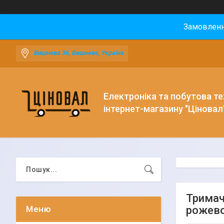
Замовлення
Вишнева 36, Вишневе, Україна
Електроніка та побутова тех
інтернет-магазину "Ціновал
Тримач
рожево