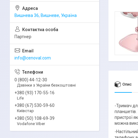
Вишнева 36, Вишневе, Україна
Партнер
info@cenoval.com
0 (800) 44-12-30
Опис
Дзвінки з України безкоштовні
+380 (93) 170-55-16
Life
+380 (67) 530-59-60
-Тримач для
Київстар
планшетів. 
пристрої я
+380 (50) 108-69-39
можна вико
Vodafone Viber
-Настільний
телефону аб