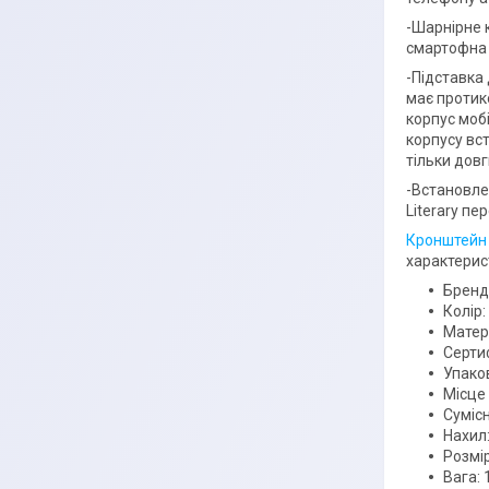
-Шарнірне 
смартофна 
-Підставка
має протико
корпус моб
корпусу вс
тільки довг
-Встановле
Literary п
Кронштейн
характерис
Бренд
Колір
Матері
Сертиф
Упаков
Місце
Сумісн
Нахил:
Розмі
Вага: 