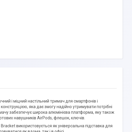
учний і міцний настільний тримач для смартфонів і
 конструкцією, яка дає змогу надійно утримувати потрібні
римачу забезпечує широка алюмінієва платформа, яку також
отових навушників AirPods, флешок, ключів.
p Bracket використовується як універсальна підставка для
вуватися як вдома, так і в офісі.