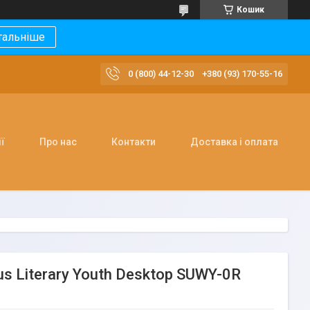
Кошик
тальніше
0 (800) 44-12-30
+380 (93) 170-55-16
ї
Про нас
Контакти
Доставка і оплата
s Literary Youth Desktop SUWY-0R