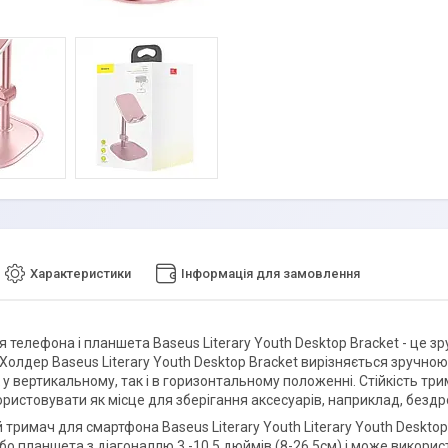
Характеристики
Інформація для замовлення
 телефона і планшета Baseus Literary Youth Desktop Bracket - це зр
Холдер Baseus Literary Youth Desktop Bracket вирізняється зручною
к у вертикальному, так і в горизонтальному положенні. Стійкість т
ристовувати як місце для зберігання аксесуарів, наприклад, бездр
 тримач для смартфона Baseus Literary Youth Literary Youth Deskto
о планшета з діагоналлю 3 -10.5 дюймів (8-26.5см) і може використо