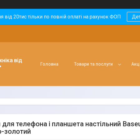
 від 20тис тільки по повній оплаті на рахунок ФОП
Де
ніка від
Головна
Товари та послуги
Акці
"
 для телефона і планшета настільний Baseu
-золотий