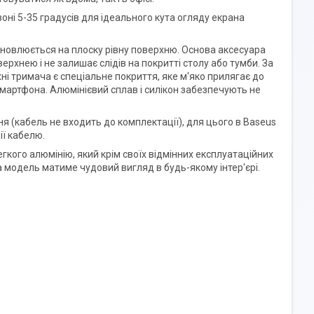
оні 5-35 градусів для ідеального кута огляду екрана
тановлюється на плоску рівну поверхню. Основа аксесуара
ерхнею і не залишає слідів на покритті столу або тумби. За
і тримача є спеціальне покриття, яке м'яко прилягає до
смартфона. Алюмінієвий сплав і силікон забезпечують не
(кабель не входить до комплектації), для цього в Baseus
ії кабелю.
легкого алюмінію, який крім своїх відмінних експлуатаційних
а модель матиме чудовий вигляд в будь-якому інтер'єрі.