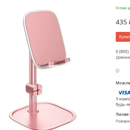
Готово 
435 
Купи
0 (800)
Дзвінки
У компа
будь-я
поверн