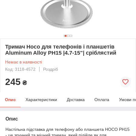
Тримач Hoco для телефонів і планшетів
Aluminum Alloy PH15 |4.7-15"| сріблястий
Немає в наявності
Код: 3118-4572
Роздріб
245
₴
Опис
Характеристики
Доставка
Оплата
Умови п
Опис
Настільна підставка для телефону або планшета HOCO PH15
- це зручний та міцний тримач, який підійде як для