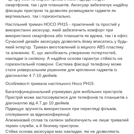
смартфонів, так і для планшетів. Аксесуар забезпечує надійну
фіксацію пристрою та дозволяє розміщувати гаджети як
вертикально, так і горизонтально.
Настільний тримач HOCO PH15 - практичний та простий у
використанні аксесуар, який забезпечить комфорт при
використанні смартфона або планшета як вдома, так і в офісі.
Сучасний дизайн аксесуару дозволить йому вписатись у будь-
який інтер'єр. Тримач виготовлений із міцного ABS пластику
та алюмінію. Є, що запобігають утворенню потертостей,
накладки із силікону. А надійна основа гарантує стійкість на
горизонтальній поверхні. Система фіксації телефону може
стати універсальним рішенням для кріплення гаджетів із
діагоналлю 4.7-10 дюймів.
Особливості тримача настільного Hoco PH15:
Багатофункціональний утримувач для мобільних пристроїв.
Пристрій може застосовуватися для телефонів та планшетів з
діагоналлю від 4.7 до 10 дюймів.
Підвищує зручність використання при перегляді фільмів,
спілкування за відеоконференції.
Алюмінієвий сплав та силікон забезпечують не лише тривалий
термін служби, а й безпеку пристрою.
Стійка основа аксесуара має накладки, які не дозволяють