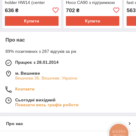
holder HW14 (center
Hoco CA90 з підтримкою
fast
console) |15W, 4.5-7"|
MagSafe 15W чорний
HW29
636
702
563
₴
₴
чорний
|4.5
Купити
Купити
Про нас
89% позитивних з 287 відгуків за рік
Працює з 28.01.2014
м. Вишневе
Вишнева 36, Вишневе, Україна
Контакти
Сьогодні вихідний
Показати весь графік роботи
Про нас
КНОПКА
ЗВ'ЯЗКУ