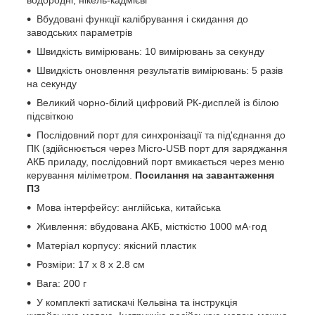
Вбудовані функції калібрування і скидання до
заводських параметрів
Швидкість вимірювань: 10 вимірювань за секунду
Швидкість оновлення результатів вимірювань: 5 разів
на секунду
Великий чорно-білий цифровий РК-дисплей із білою
підсвіткою
Послідовний порт для синхронізації та під'єднання до
ПК (здійснюється через Micro-USB порт для заряджання
АКБ приладу, послідовний порт вмикається через меню
керування міліметром.
Посилання на завантаження
ПЗ
Мова інтерфейсу: англійська, китайська
Живлення: вбудована АКБ, місткістю 1000 мА·год
Матеріал корпусу: якісний пластик
Розміри: 17 x 8 x 2.8 см
Вага: 200 г
У комплекті затискачі Кельвіна та інструкція