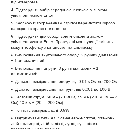
під номером 6
Підтвердити вибір середньою кнопкою зі знаком
увімкнення/зном Enter
Кнопкою із зображенням стрілки перемістити курсор
на екрані в праве положення
Підтвердити дію середньою кнопкою зі знаком
увімкнення/зном Enter. Проведені маніпуляції змінять
мову інтерфейсу з китайської на англійську
Вимірювання внутрішнього опору: 5 ручних діапазонів
+ 1 автоматичний
Вимірювання напруги: 3 ручні діапазони + 1
автоматичний
Діапазон вимірювання опору: від 0.01 мОм до 200 Ом
Діапазон вимірювання напруги: від 0.001 до 100 В
Тестовий струм: 50 мА (20 мОм) / 5 мА (200 мОм — 2
Ом) / 0.5 мА (20 — 200 Ом)
Точність вимірювань: ± 0.5%
Підтримувані типи АКБ: свинцево-кислотні, літій-іонні,
літій-полімерні, літій-залізні, лужні, сухі, нікель-
водородні, нікель-кадмієві