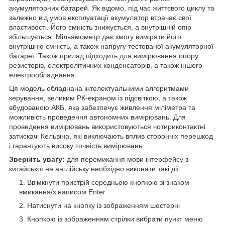
акумуляторних батарей. Як відомо, під час життєвого циклу та
залежно від умов експлуатації акумулятор втрачає свої
властивості. Його ємність знижується, а внутрішній опір
збільшується. Мільямометр дає змогу виміряти його
внутрішню ємність, а також напругу тестованої акумуляторної
батареї. Також прилад підходить для вимірювання опору
резисторів, електролітичних конденсаторів, а також іншого
електрообладнання.
Ця модель обладнана інтелектуальними алгоритмами
керування, великим РК-екраном із підсвіткою, а також
вбудованою АКБ, яка забезпечує живлення міліметра та
можливість проведення автономних вимірювань. Для
проведення вимірювань використовуються чотириконтактні
затискачі Кельвіна, які виключають вплив сторонніх перешкод
і гарантують високу точність вимірювань.
Зверніть увагу:
для перемикання мови інтерфейсу з
китайської на англійську необхідно виконати такі дії:
Ввімкнути пристрій середньою кнопкою зі знаком
вмикання/з написом Enter
Натиснути на кнопку із зображенням шестерні
Кнопкою із зображенням стрілки вибрати пункт меню