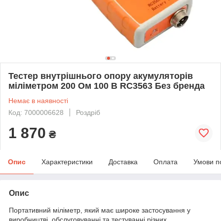
Тестер внутрішнього опору акумуляторів
міліметром 200 Ом 100 В RC3563 Без бренда
Немає в наявності
Код: 7000006628
Роздріб
1 870
₴
Опис
Характеристики
Доставка
Оплата
Умови п
Опис
Портативний міліметр, який має широке застосування у
виробництві, обслуговуванні та тестуванні різних