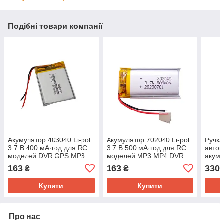
Подібні товари компанії
Акумулятор 403040 Li-pol
Акумулятор 702040 Li-pol
Ручк
3.7 В 400 мА·год для RC
3.7 В 500 мА·год для RC
авто
моделей DVR GPS MP3
моделей MP3 MP4 DVR
акум
MP4 Без бренда
GPS Без бренда
5-32
163
163
330
₴
₴
бре
Купити
Купити
Про нас