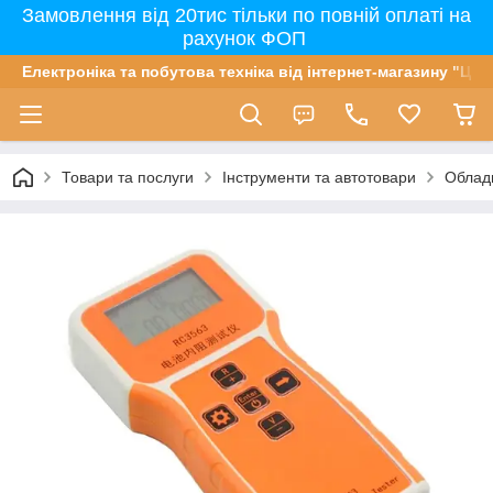
Замовлення від 20тис тільки по повній оплаті на
рахунок ФОП
Електроніка та побутова техніка від інтернет-магазину "Цін
Товари та послуги
Інструменти та автотовари
Облад