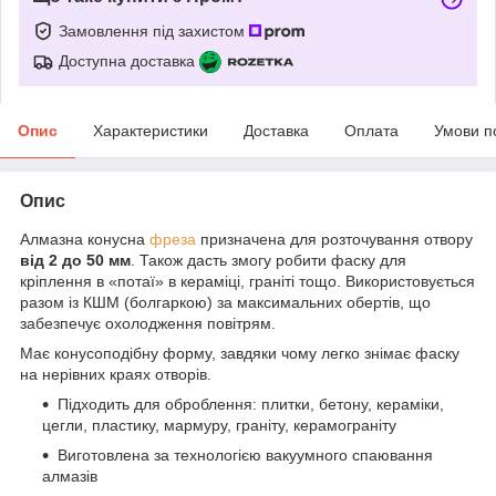
Замовлення під захистом
Доступна доставка
Опис
Характеристики
Доставка
Оплата
Умови п
Опис
Алмазна конусна
фреза
призначена для розточування отвору
від 2 до 50 мм
. Також дасть змогу робити фаску для
кріплення в «потаї» в кераміці, граніті тощо. Використовується
разом із КШМ (болгаркою) за максимальних обертів, що
забезпечує охолодження повітрям.
Має конусоподібну форму, завдяки чому легко знімає фаску
на нерівних краях отворів.
Підходить для оброблення: плитки, бетону, кераміки,
цегли, пластику, мармуру, граніту, керамограніту
Виготовлена за технологією вакуумного спаювання
алмазів