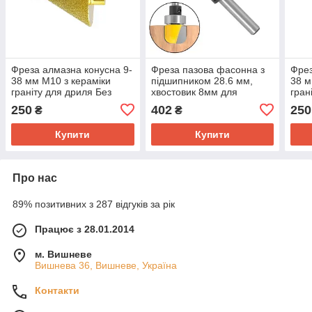
Фреза алмазна конусна 9-
Фреза пазова фасонна з
Фрез
38 мм M10 з кераміки
підшипником 28.6 мм,
38 м
граніту для дриля Без
хвостовик 8мм для
гран
бренда
ручного фрезера
бре
250
402
250
₴
₴
Купити
Купити
Про нас
89% позитивних з 287 відгуків за рік
Працює з 28.01.2014
м. Вишневе
Вишнева 36, Вишневе, Україна
Контакти