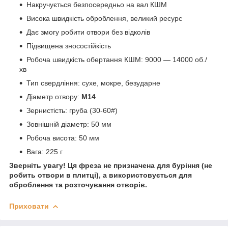
Накручується безпосередньо на вал КШМ
Висока швидкість оброблення, великий ресурс
Дає змогу робити отвори без відколів
Підвищена зносостійкість
Робоча швидкість обертання КШМ: 9000 — 14000 об./
хв
Тип свердління: сухе, мокре, безударне
Діаметр отвору:
М14
Зернистість: груба (30-60#)
Зовнішній діаметр: 50 мм
Робоча висота: 50 мм
Вага: 225 г
Зверніть увагу! Ця фреза не призначена для буріння (не
робить отвори в плитці), а використовується для
оброблення та розточування отворів.
Приховати