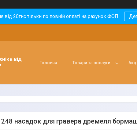
 від 20тис тільки по повній оплаті на рахунок ФОП
Де
ніка від
Головна
Товари та послуги
Акці
"
з 248 насадок для гравера дремеля борма