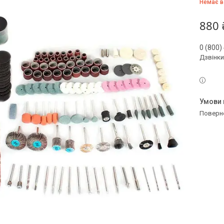
Немає в
880 
0 (800)
Дзвінки
поверн