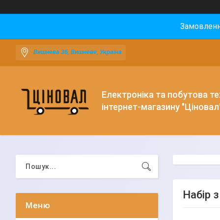
Замовлення
Вишнева 36, Вишневе, Україна
Електроніка та побутова тех
інтернет-магазину "Ціновал
Набір 