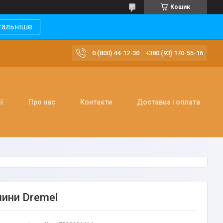
Кошик
тальніше
0 (800) 44-12-30
+380 (93) 170-55-16
ї
Про нас
Контакти
Доставка і оплата
шини Dremel