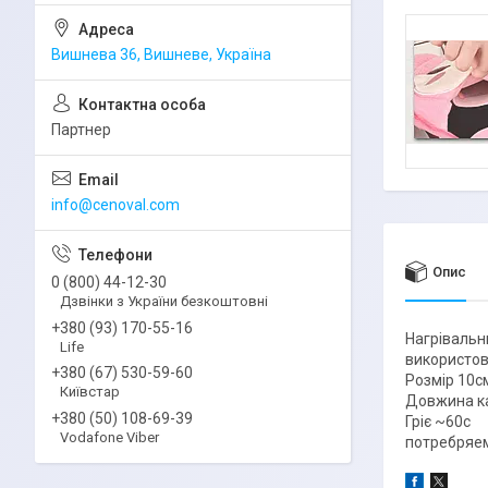
Вишнева 36, Вишневе, Україна
Партнер
info@cenoval.com
Опис
0 (800) 44-12-30
Дзвінки з України безкоштовні
+380 (93) 170-55-16
Нагрівальн
Life
використову
+380 (67) 530-59-60
Розмір 10см
Київстар
Довжина ка
+380 (50) 108-69-39
Гріє ~60c
Vodafone Viber
потребряем