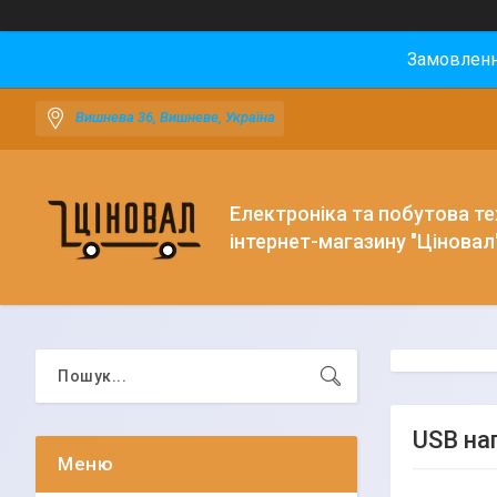
Замовлення
Вишнева 36, Вишневе, Україна
Електроніка та побутова тех
інтернет-магазину "Ціновал
USB на