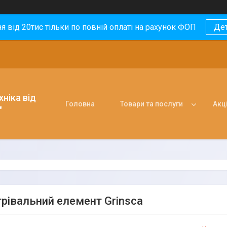
 від 20тис тільки по повній оплаті на рахунок ФОП
Де
ніка від
Головна
Товари та послуги
Акці
"
грівальний елемент Grinsca