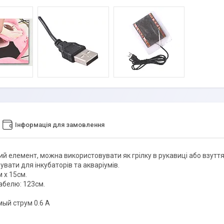
Інформація для замовлення
ий елемент, можна використовувати як грілку в рукавиці або взутт
вати для інкубаторів та акваріумів.
 x 15см.
белю: 123см.
ый струм 0.6 А