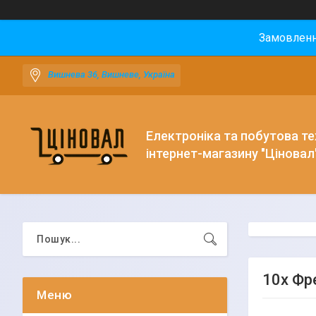
Замовлення
Вишнева 36, Вишневе, Україна
Електроніка та побутова тех
інтернет-магазину "Ціновал
10х Фр