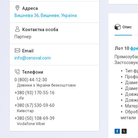
Вишнева 36, Вишневе, Україна
Опис
Партнер
Лот 10
фр
Прямозубая
info@cenoval.com
Застосовую
Тип фр
Профі
0 (800) 44-12-30
Діаме
Дзвінки з України безкоштовні
Діамет
+380 (93) 170-55-16
Довжи
Life
Довжи
+380 (67) 530-59-60
Матер
Київстар
Обробл
метали
+380 (50) 108-69-39
Vodafone Viber