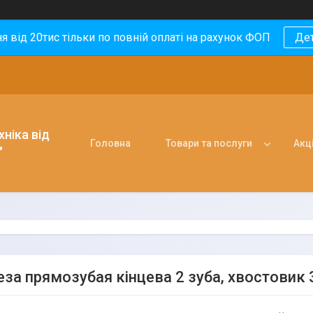
 від 20тис тільки по повній оплаті на рахунок ФОП
Де
ніка від
Головна
Товари та послуги
Акці
"
еза прямозубая кінцева 2 зуба, хвостовик