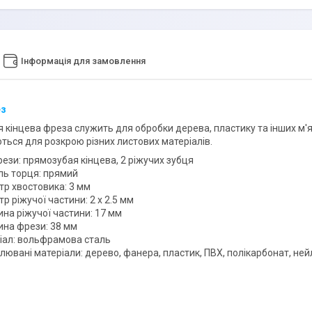
Інформація для замовлення
ез
 кінцева фреза служить для обробки дерева, пластику та інших м'я
ться для розкрою різних листових матеріалів.
ези: прямозубая кінцева, 2 ріжучих зубця
ль торця: прямий
тр хвостовика: 3 мм
р ріжучої частини: 2 x 2.5 мм
на ріжучої частини: 17 мм
на фрези: 38 мм
іал: вольфрамова сталь
ювані матеріали: дерево, фанера, пластик, ПВХ, полікарбонат, ней