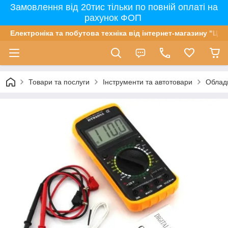
Замовлення від 20тис тільки по повній оплаті на
рахунок ФОП
Електроніка та побутова техніка від інтернет-магазину "Цін
Товари та послуги
Інструменти та автотовари
Облад