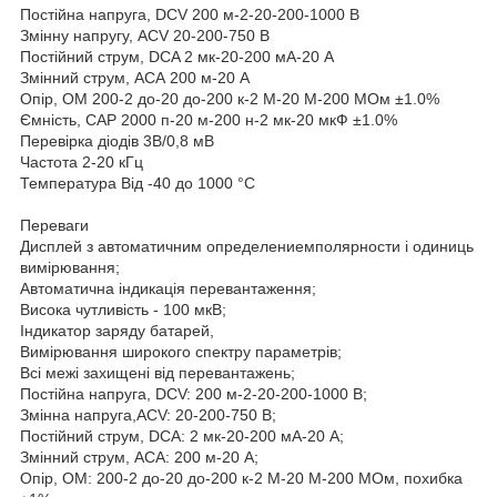
Постійна напруга, DCV 200 м-2-20-200-1000 В
Змінну напругу, ACV 20-200-750 В
Постійний струм, DCA 2 мк-20-200 мА-20 А
Змінний струм, АСА 200 м-20 А
Опір, ОМ 200-2 до-20 до-200 к-2 М-20 М-200 МОм ±1.0%
Ємність, САР 2000 п-20 м-200 н-2 мк-20 мкФ ±1.0%
Перевірка діодів 3В/0,8 мВ
Частота 2-20 кГц
Температура Від -40 до 1000 °С
Переваги
Дисплей з автоматичним определениемполярности і одиниць
вимірювання;
Автоматична індикація перевантаження;
Висока чутливість - 100 мкВ;
Індикатор заряду батарей,
Вимірювання широкого спектру параметрів;
Всі межі захищені від перевантажень;
Постійна напруга, DCV: 200 м-2-20-200-1000 В;
Змінна напруга,ACV: 20-200-750 В;
Постійний струм, DCA: 2 мк-20-200 мА-20 А;
Змінний струм, АСА: 200 м-20 А;
Опір, ОМ: 200-2 до-20 до-200 к-2 М-20 М-200 МОм, похибка