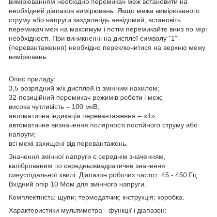
вимірюванням необхідно перемикач меж встановити на
необхідний діапазон вимірювань. Якщо межа вимірюваного
струму або напруги заздалегідь невідомий, встановіть
перемикач меж на максимум і потім перемикайте вниз по мірі
необхідності. При виникненні на дисплеї символу "1"
(перевантаження) необхідно переключитися на верхню межу
вимірювань.
Опис приладу:
3,5 розрядний ж/к дисплей із змінним нахилом;
32-позиційний перемикач режимів роботи і меж;
висока чутливість – 100 мкВ;
автоматична індикація перевантаження – «1»;
автоматичне визначення полярності постійного струму або
напруги;
всі межі захищені від перевантажень.
Значення змінної напруги є середнім значенням,
каліброваним по середньоквадратичне значення
синусоїдальної хвилі. Діапазон робочих частот: 45 - 450 Гц.
Вхідний опір 10 Мом для змінного напруги.
Комплектність: щупи; термодатчик; інструкція; коробка.
Характеристики мультиметра - функції і діапазон: