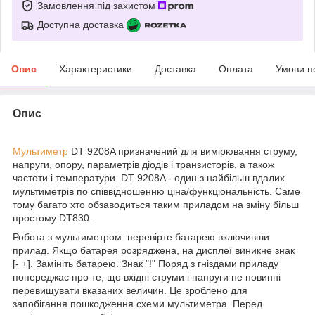
Замовлення під захистом
Доступна доставка
Опис
Характеристики
Доставка
Оплата
Умови п
Опис
Мультиметр
DT 9208A призначений для вимірювання струму,
напруги, опору, параметрів діодів і транзисторів, а також
частоти і температури. DT 9208A - один з найбільш вдалих
мультиметрів по співвідношенню ціна/функціональність. Саме
тому багато хто обзаводиться таким приладом на зміну більш
простому DT830.
Робота з мультиметром: перевірте батарею включивши
прилад. Якщо батарея розряджена, на дисплеї виникне знак
[- +]. Замініть батарею. Знак "!" Поряд з гніздами приладу
попереджає про те, що вхідні струми і напруги не повинні
перевищувати вказаних величин. Це зроблено для
запобігання пошкодження схеми мультиметра. Перед