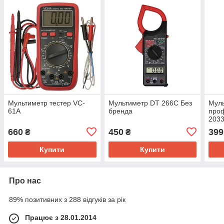
Мультиметр тестер VC-
Мультиметр DT 266C Без
Мул
61A
бренда
проф
2033
660
450
399
₴
₴
Купити
Купити
Про нас
89% позитивних з 288 відгуків за рік
Працює з 28.01.2014