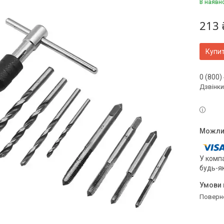
В наявн
213 
Купи
0 (800)
Дзвінки
У компа
будь-я
поверн