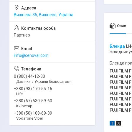
Вишнева 36, Вишневе, Україна
Опис
Партнер
Бленда
LH
складних 
info@cenoval.com
Бленда при
FUJIFILM F
0 (800) 44-12-30
FUJIFILM F
Дзвінки з України безкоштовні
FUJIFILM F
FUJIFILM F
+380 (93) 170-55-16
FUJIFILM F
Life
FUJIFILM F
+380 (67) 530-59-60
FUJIFILM F
Київстар
FUJIFILM F
+380 (50) 108-69-39
Vodafone Viber