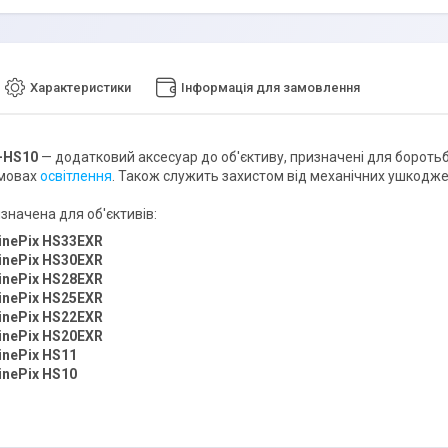
Характеристики
Інформація для замовлення
-HS10
— додатковий аксесуар до об'єктиву, призначені для боротьб
умовах
освітлення
. Також служить захистом від механічних ушкодже
значена для об'єктивів:
inePix HS33EXR
inePix HS30EXR
inePix HS28EXR
inePix HS25EXR
inePix HS22EXR
inePix HS20EXR
inePix HS11
inePix HS10