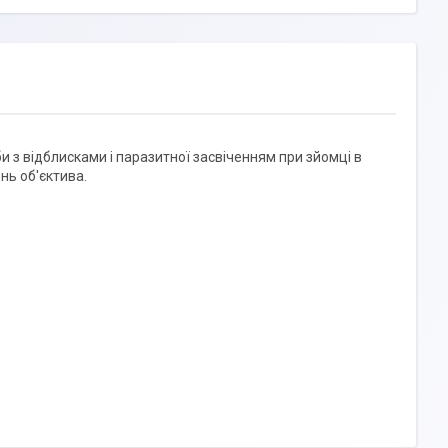
и з відблисками і паразитної засвіченням при зйомці в
нь об'єктива.