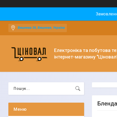
Замовлення
Вишнева 36, Вишневе, Україна
Електроніка та побутова тех
інтернет-магазину "Ціновал
Бленда