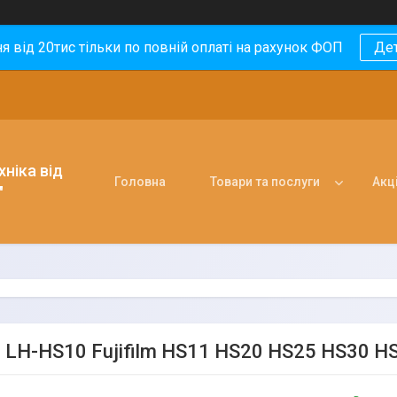
 від 20тис тільки по повній оплаті на рахунок ФОП
Де
ніка від
Головна
Товари та послуги
Акці
"
 LH-HS10 Fujifilm HS11 HS20 HS25 HS30 H