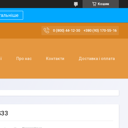
Кошик
тальніше
0 (800) 44-12-30
+380 (93) 170-55-16
ї
Про нас
Контакти
Доставка і оплата
S33