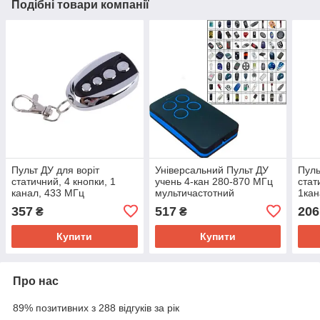
Подібні товари компанії
Пульт ДУ для воріт
Універсальний Пульт ДУ
Пуль
статичний, 4 кнопки, 1
учень 4-кан 280-870 МГц
стат
канал, 433 МГц
мультичастотний
1кан
357
517
206
₴
₴
Купити
Купити
Про нас
89% позитивних з 288 відгуків за рік