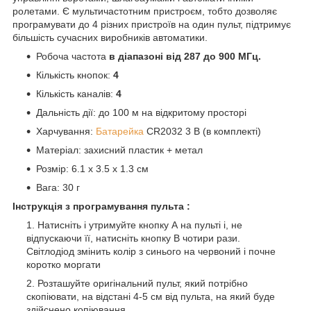
ролетами. Є мультичастотним пристроєм, тобто дозволяє
програмувати до 4 різних пристроїв на один пульт, підтримує
більшість сучасних виробників автоматики.
Робоча частота
в діапазоні від 287 до 900 МГц.
Кількість кнопок:
4
Кількість каналів:
4
Дальність дії: до 100 м на відкритому просторі
Харчування:
Батарейка
CR2032 3 В (в комплекті)
Матеріал: захисний пластик + метал
Розмір: 6.1 х 3.5 х 1.3 см
Вага: 30 г
Інструкція з програмування пульта :
Натисніть і утримуйте кнопку А на пульті і, не
відпускаючи її, натисніть кнопку B чотири рази.
Світлодіод змінить колір з синього на червоний і почне
коротко моргати
Розташуйте оригінальний пульт, який потрібно
скопіювати, на відстані 4-5 см від пульта, на який буде
здійснено копіювання