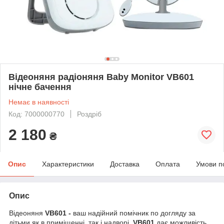
Відеоняня радіоняня Baby Monitor VB601
нічне бачення
Немає в наявності
Код: 7000000770
Роздріб
2 180
₴
Опис
Характеристики
Доставка
Оплата
Умови п
Опис
Відеоняня
VB601 -
ваш надійний помічник по догляду за
дітьми як в приміщенні, так і надворі.
VB601
дає можливість