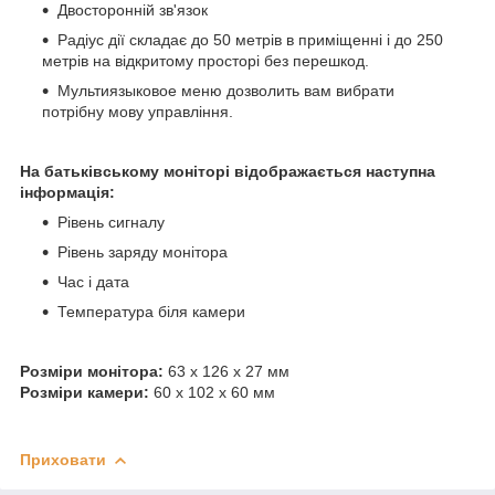
Двосторонній зв'язок
Радіус дії складає до 50 метрів в приміщенні і до 250
метрів на відкритому просторі без перешкод.
Мультиязыковое меню дозволить вам вибрати
потрібну мову управління.
На батьківському моніторі відображається наступна
інформація:
Рівень сигналу
Рівень заряду монітора
Час і дата
Температура біля камери
Розміри монітора:
63 х 126 х 27 мм
Розміри камери:
60 х 102 х 60 мм
Приховати