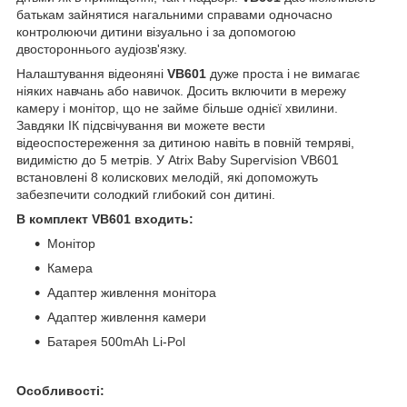
батькам зайнятися нагальними справами одночасно
контролюючи дитини візуально і за допомогою
двостороннього аудіозв'язку.
Налаштування відеоняні
VB601
дуже проста і не вимагає
ніяких навчань або навичок. Досить включити в мережу
камеру і монітор, що не займе більше однієї хвилини.
Завдяки ІК підсвічування ви можете вести
відеоспостереження за дитиною навіть в повній темряві,
видимістю до 5 метрів. У Atrix Baby Supervision VB601
встановлені 8 колискових мелодій, які допоможуть
забезпечити солодкий глибокий сон дитині.
В комплект VB601 входить:
Монітор
Камера
Адаптер живлення монітора
Адаптер живлення камери
Батарея 500mAh Li-Pol
Особливості: