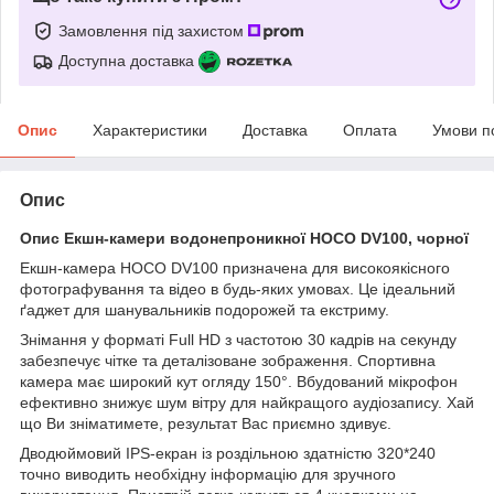
Замовлення під захистом
Доступна доставка
Опис
Характеристики
Доставка
Оплата
Умови п
Опис
Опис Екшн-камери водонепроникної HOCO DV100, чорної
Екшн-камера HOCO DV100 призначена для високоякісного
фотографування та відео в будь-яких умовах. Це ідеальний
ґаджет для шанувальників подорожей та екстриму.
Знімання у форматі Full HD з частотою 30 кадрів на секунду
забезпечує чітке та деталізоване зображення. Спортивна
камера має широкий кут огляду 150°. Вбудований мікрофон
ефективно знижує шум вітру для найкращого аудіозапису. Хай
що Ви зніматимете, результат Вас приємно здивує.
Дводюймовий IPS-екран із роздільною здатністю 320*240
точно виводить необхідну інформацію для зручного