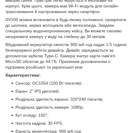
використання. Пристрій легко керується 4 кнопками на
корпусі. Крім цього, камера має Wi-Fi модуль для онлайн-
транслювання й настроювання через смартфон.
DV100 можна встановити в будь-якому положенні, прикріпити
до шолома, керма мотоцикла або велосипеда. Завдяки
спеціальному водонепроникному кейсу, Ви можете сміливо
занурювати камеру у воду на глибину до 30 метрів.
Вбудований акумулятор ємністю 900 мА·год надає 1.5 години
безперервної роботи девайса. Девайс заряджається за
допомогою кабелю Type-C. Камера зчитує карти пам'яті
MicroSD обсягом до 64 ГБ. Приємним доповненням є
підтримка російської та української мов.
Характеристики:
Сенсор: GC1054 (100 Вт пікселів);
Екран: 2" IPS дисплей;
Роздільна здатність екрана: 320*240 пікселів;
Роздільна здатність камери: 1080p;
Кут огляду: 150°;
Частота кадров: 30 FPS;
Ємність акумулятора: 900 мА·год;