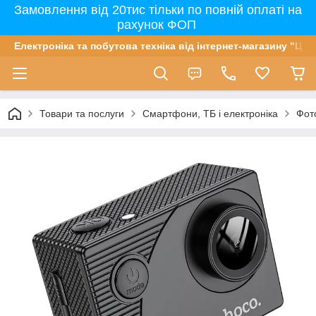
Замовлення від 20тис тільки по повній оплаті на
рахунок ФОП
Електроніка та побутова техніка від інтернет-магазину "Цін
Товари та послуги
Смартфони, ТБ і електроніка
Фот