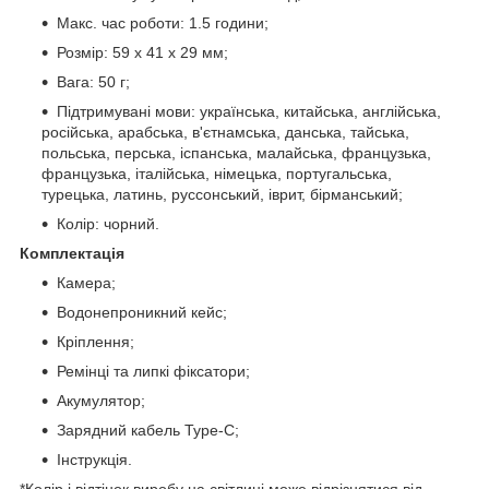
Макс. час роботи: 1.5 години;
Розмір: 59 х 41 х 29 мм;
Вага: 50 г;
Підтримувані мови: українська, китайська, англійська,
російська, арабська, в'єтнамська, данська, тайська,
польська, перська, іспанська, малайська, французька,
французька, італійська, німецька, португальська,
турецька, латинь, руссонський, іврит, бірманський;
Колір: чорний.
Комплектація
Камера;
Водонепроникний кейс;
Кріплення;
Ремінці та липкі фіксатори;
Акумулятор;
Зарядний кабель Type-C;
Інструкція.
*Колір і відтінок виробу на світлині може відрізнятися від