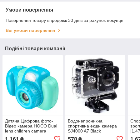
Умови повернення
Повернення товару впродовж 30 днів за рахунок покупця
Всі умови повернення
Подібні товари компанії
Дитяча Цифрова фото-
Водонепроникна
Спо
Відео камера HOCO Dual
спортивна екшн камера
spor
lens children camera
SJ4000 A7 Black
|1.4
DV201 |2.4" ips screen,
128G
1 161
578
1 6
₴
₴