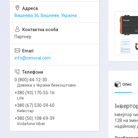
Вишнева 36, Вишневе, Україна
Партнер
info@cenoval.com
0 (800) 44-12-30
Опис
Дзвінки з України безкоштовні
+380 (93) 170-55-16
Life
Інверто
+380 (67) 530-59-60
Київстар
Інвертор с
+380 (50) 108-69-39
12В на змін
Vodafone Viber
надійному 
Особливос