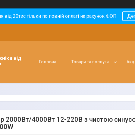
 від 20тис тільки по повній оплаті на рахунок ФОП
Де
ніка від
Головна
Товари та послуги
Акці
"
ор 2000Вт/4000Вт 12-220В з чистою синус
000W