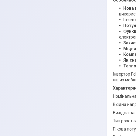
Нова 
викорис
Інтел
Потуж
Функц
електрон
Захис
Міцни
Компа
Якісн
Тепло
Інвертор F
інших мобі
Характери
Номінальна
Вхідна напр
Вихідна нап
Тип розетк
Пікова поту