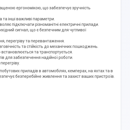
ращеною ергономікою, що забезпечує зручність
 та інші важливі параметри.
воляє підключати різноманітні електричні прилади.
хідний сигнал, що є безпечним для чутливої
ння, перегріву та перевантаження.
говічність та стійкість до механічних пошкоджень.
о встановлюється та транспортується.
ів для забезпечення надійної роботи.
перегріву.
обутових приладів в автомобілях, кемперах, на яхтах та в
абезпечує безперебійне живлення та захист ваших пристроїв.