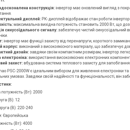
вдосконалена конструкція:
інвертор має оновлений вигляд з пок
тання.
ектуальний дисплей:
РК-дисплей відображає стан роботи інвертора
ність:
максимальна вихідна потужність становить 2000 Вт, що доз
ія синусоїдального сигналу:
забезпечує чистий синусоїдальний ви
іки.
т:
інвертор має функції захисту від перенапруги, короткого замика
й корпус:
виконаний з високоякісного матеріалу, що забезпечує дов
ктний дизайн:
завдяки своїм компактним розмірам, інвертор легк
а електроніка:
використання високоякісних електронних компонент
вий захист:
вбудована система теплового захисту для запобігання 
chao PSC-2000W є ідеальним вибором для живлення електроніки та п
льних умовах. Завдяки своїй надійності та функціональності, він з
стики:
 потужність (Вт): 2000
уга (В): 12
руга (В): 220-240
и: Європейська
жність (Вт): 4000