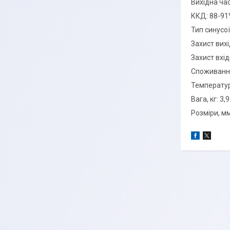
Вихідна час
ККД: 88-9
Тип синусої
Захист вихі
Захист вхід
Споживання 
Температура
Вага, кг: 3,9
Розміри, м