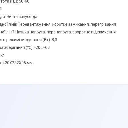
тота (Гц): 50-60
1%
ди: Чиста синусоїда
дної лінії: Перевантаження. коротке замикання. перегрівання
ної лінії: Низька напруга, перенапруга, зворотне підключення
в режимі очікування (Вт): 8,3
 зберігання (℃): -20...+60
 кг
м: 420Х232Х95 мм