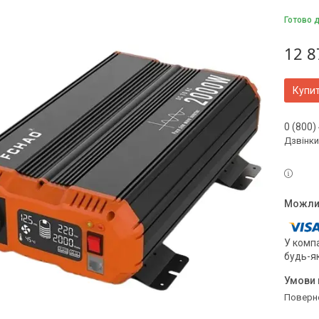
Готово 
12 8
Купи
0 (800)
Дзвінки
У компа
будь-я
поверн