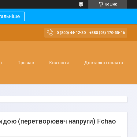
Кошик
тальніше
0 (800) 44-12-30
+380 (93) 170-55-16
ї
Про нас
Контакти
Доставка і оплата
оїдою (перетворювач напруги) Fchao