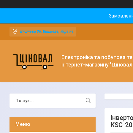
Замовлення
Вишнева 36, Вишневе, Україна
Електроніка та побутова тех
інтернет-магазину "Ціновал
Інверт
KSC-2