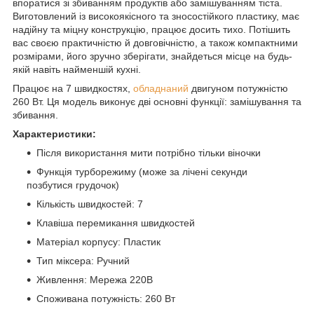
впоратися зі збиванням продуктів або замішуванням тіста.
Виготовлений із високоякісного та зносостійкого пластику, має
надійну та міцну конструкцію, працює досить тихо. Потішить
вас своєю практичністю й довговічністю, а також компактними
розмірами, його зручно зберігати, знайдеться місце на будь-
якій навіть найменшій кухні.
Працює на 7 швидкостях,
обладнаний
двигуном потужністю
260 Вт. Ця модель виконує дві основні функції: замішування та
збивання.
Характеристики:
Після використання мити потрібно тільки віночки
Функція турборежиму (може за лічені секунди
позбутися грудочок)
Кількість швидкостей: 7
Клавіша перемикання швидкостей
Матеріал корпусу: Пластик
Тип міксера: Ручний
Живлення: Мережа 220В
Споживана потужність: 260 Вт