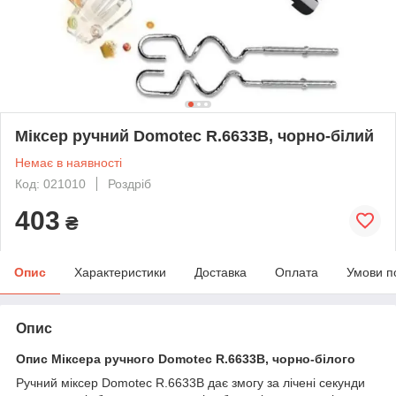
Міксер ручний Domotec R.6633B, чорно-білий
Немає в наявності
Код: 021010
Роздріб
403
₴
Опис
Характеристики
Доставка
Оплата
Умови п
Опис
Опис Міксера ручного Domotec R.6633B, чорно-білого
Ручний міксер Domotec R.6633B дає змогу за лічені секунди