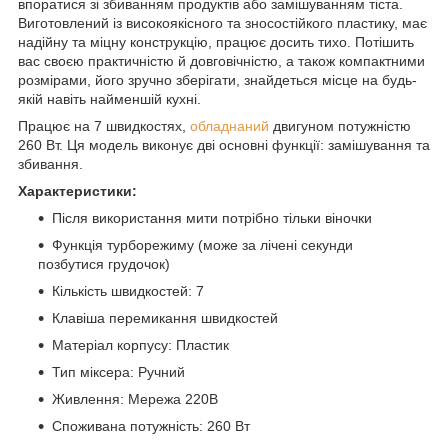
впоратися зі збиванням продуктів або замішуванням тіста.
Виготовлений із високоякісного та зносостійкого пластику, має
надійну та міцну конструкцію, працює досить тихо. Потішить
вас своєю практичністю й довговічністю, а також компактними
розмірами, його зручно зберігати, знайдеться місце на будь-
якій навіть найменшій кухні.
Працює на 7 швидкостях,
обладнаний
двигуном потужністю
260 Вт. Ця модель виконує дві основні функції: замішування та
збивання.
Характеристики:
Після використання мити потрібно тільки віночки
Функція турборежиму (може за лічені секунди
позбутися грудочок)
Кількість швидкостей: 7
Клавіша перемикання швидкостей
Матеріал корпусу: Пластик
Тип міксера: Ручний
Живлення: Мережа 220В
Споживана потужність: 260 Вт