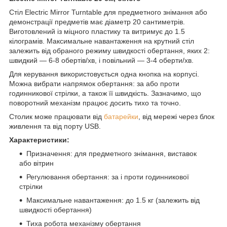
Стіл Electric Mirror Turntable для предметного знімання або
демонстрації предметів має діаметр 20 сантиметрів.
Виготовлений із міцного пластику та витримує до 1.5
кілограмів. Максимальне навантаження на крутний стіл
залежить від обраного режиму швидкості обертання, яких 2:
швидкий — 6-8 обертів/хв, і повільний — 3-4 оберти/хв.
Для керування використовується одна кнопка на корпусі.
Можна вибрати напрямок обертання: за або проти
годинникової стрілки, а також її швидкість. Зазначимо, що
поворотний механізм працює досить тихо та точно.
Столик може працювати від
батарейки
, від мережі через блок
живлення та від порту USB.
Характеристики:
Призначення: для предметного знімання, виставок
або вітрин
Регулювання обертання: за і проти годинникової
стрілки
Максимальне навантаження: до 1.5 кг (залежить від
швидкості обертання)
Тиха робота механізму обертання