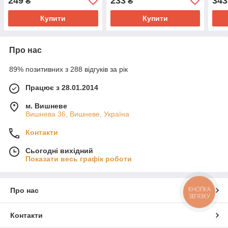
249
233
343
₴
₴
Dashboard In-car Magnetiv
Holder Чорний
Купити
Купити
Про нас
89% позитивних з 288 відгуків за рік
Працює з 28.01.2014
м. Вишневе
Вишнева 36, Вишневе, Україна
Контакти
Сьогодні вихідний
Показати весь графік роботи
КНОПКА
Про нас
ЗВ'ЯЗКУ
Контакти