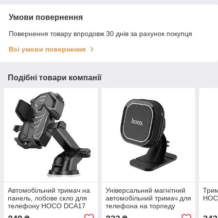
Умови повернення
Повернення товару впродовж 30 днів за рахунок покупця
Всі умови повернення
Подібні товари компанії
Автомобільний тримач на
Універсальний магнітний
Трим
панель, лобове скло для
автомобільний тримач для
HOC
телефону HOCO DCA17
телефона на торпеду
|4-7"| Чорний
HOCO CA53 Intelligent