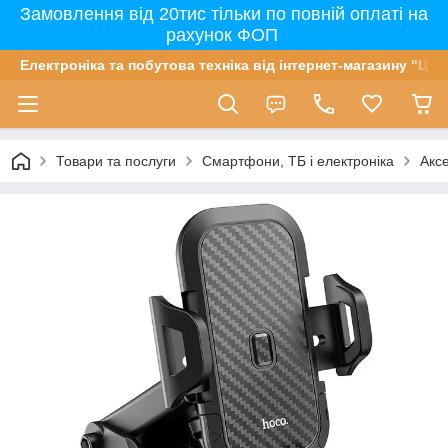
Замовлення від 20тис тільки по повній оплаті на
рахунок ФОП
Електроніка та побутова техніка від інтернет-магазину "Цін
Товари та послуги
Смартфони, ТБ і електроніка
Акс