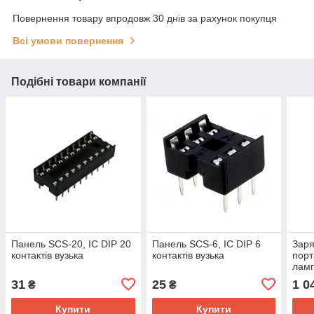
Повернення товару впродовж 30 днів за рахунок покупця
Всі умови повернення
Подібні товари компанії
Панель SCS-20, IC DIP 20
Панель SCS-6, IC DIP 6
Заря
контактів вузька
контактів вузька
порт
лам
пан
31
25
1 0
₴
₴
Купити
Купити