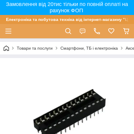
Замовлення від 20тис тільки по повній оплаті на
рахунок ФОП
Електроніка та побутова техніка від інтернет-магазину "Цін
Товари та послуги
Смартфони, ТБ і електроніка
Акс