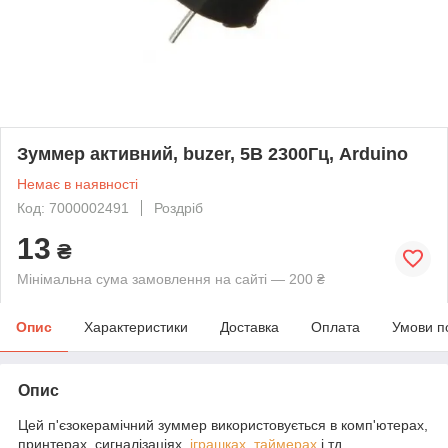
Зуммер активний, buzer, 5В 2300Гц, Arduino
Немає в наявності
Код: 7000002491
Роздріб
13
₴
Мінімальна сума замовлення на сайті — 200 ₴
Опис
Характеристики
Доставка
Оплата
Умови п
Опис
Цей п'єзокерамічний зуммер використовується в комп'ютерах,
принтерах, сигналізаціях,
іграшках
,
таймерах
і тд.