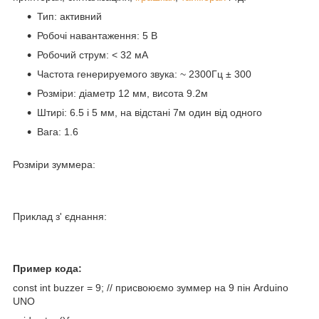
Тип: активний
Робочі навантаження: 5 В
Робочий струм: < 32 мА
Частота генерируемого звука: ~ 2300Гц ± 300
Розміри: діаметр 12 мм, висота 9.2м
Штирі: 6.5 і 5 мм, на відстані 7м один від одного
Вага: 1.6
Розміри зуммера:
Приклад з' єднання:
Пример кода:
const int buzzer = 9; // присвоюємо зуммер на 9 пін Arduino
UNO