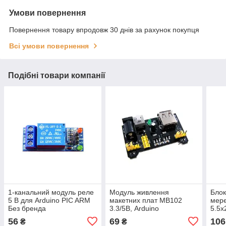
Умови повернення
Повернення товару впродовж 30 днів за рахунок покупця
Всі умови повернення
Подібні товари компанії
1-канальний модуль реле
Модуль живлення
Блок
5 В для Arduino PIC ARM
макетних плат MB102
мере
Без бренда
3.3/5В, Arduino
5.5x
CCTV
56
69
106
₴
₴