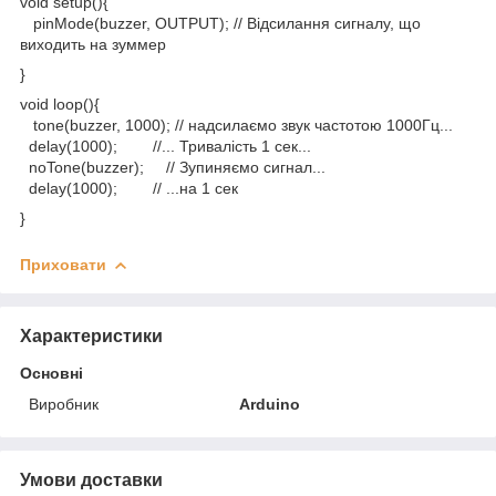
void setup(){
pinMode(buzzer, OUTPUT); // Відсилання сигналу, що
виходить на зуммер
}
void loop(){
tone(buzzer, 1000); // надсилаємо звук частотою 1000Гц...
delay(1000); //... Тривалість 1 сек...
noTone(buzzer); // Зупиняємо сигнал...
delay(1000); // ...на 1 сек
}
Приховати
Характеристики
Основні
Виробник
Arduino
Умови доставки