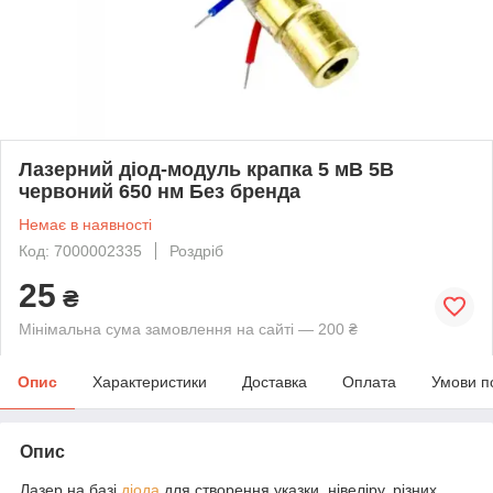
Лазерний діод-модуль крапка 5 мВ 5В
червоний 650 нм Без бренда
Немає в наявності
Код: 7000002335
Роздріб
25
₴
Мінімальна сума замовлення на сайті — 200 ₴
Опис
Характеристики
Доставка
Оплата
Умови п
Опис
Лазер на базі
діода
для створення указки, нівеліру, різних