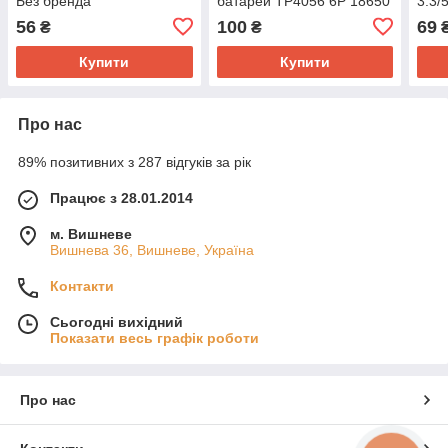
Без бренда
батарей TP4056 6P 18650
3.3/
5 В 1 А Без бренда
56
100
69
₴
₴
Купити
Купити
Про нас
89% позитивних з 287 відгуків за рік
Працює з 28.01.2014
м. Вишневе
Вишнева 36, Вишневе, Україна
Контакти
Сьогодні вихідний
Показати весь графік роботи
Про нас