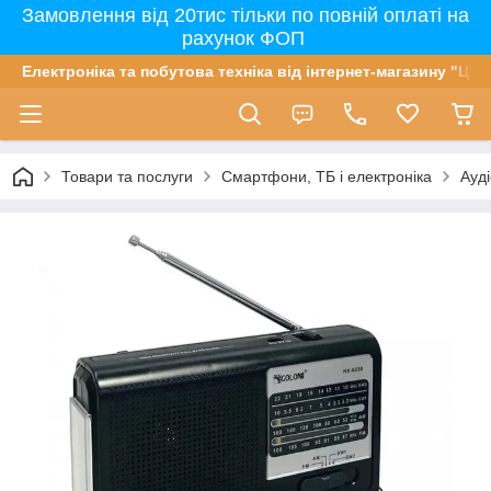
Замовлення від 20тис тільки по повній оплаті на
рахунок ФОП
Електроніка та побутова техніка від інтернет-магазину "Цін
Товари та послуги
Смартфони, ТБ і електроніка
Ауді