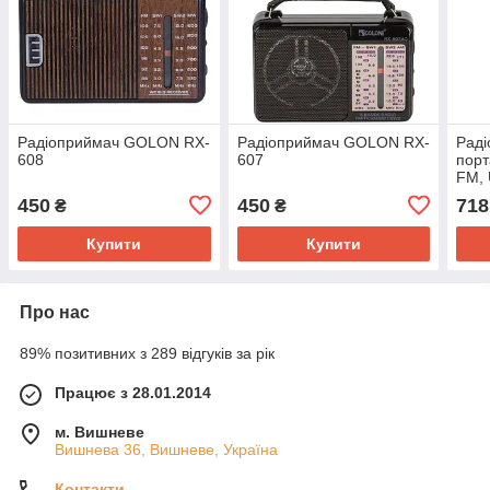
Радіоприймач GOLON RX-
Радіоприймач GOLON RX-
Рад
608
607
порт
FM, 
чор
450
450
718
₴
₴
Купити
Купити
Про нас
89% позитивних з 289 відгуків за рік
Працює з 28.01.2014
м. Вишневе
Вишнева 36, Вишневе, Україна
Контакти