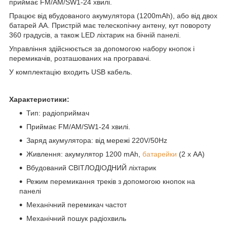
приймає FM/AM/SW1-24 хвилі.
Працює від вбудованого акумулятора (1200mAh), або від двох
батарей АА. Пристрій має телескопічну антену, кут повороту
360 градусів, а також LED ліхтарик на бічній панелі.
Управління здійснюється за допомогою набору кнопок і
перемикачів, розташованих на програвачі.
У комплектацію входить USB кабель.
Характеристики:
Тип: радіоприймач
Приймає FM/AM/SW1-24 хвилі.
Заряд акумулятора: від мережі 220V/50Hz
Живлення: акумулятор 1200 mAh,
батарейки
(2 х АА)
Вбудований СВІТЛОДІОДНИЙ ліхтарик
Режим перемикання треків з допомогою кнопок на
панелі
Механічний перемикач частот
Механічний пошук радіохвиль