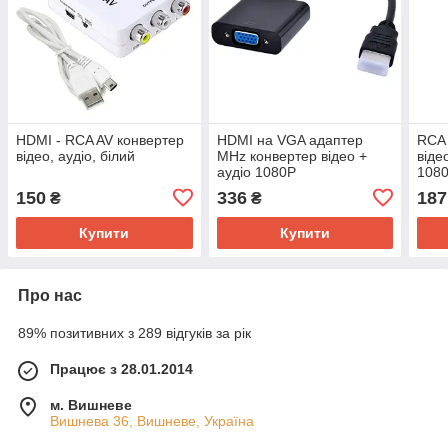
HDMI - RCA AV конвертер
HDMI на VGA адаптер
RCA 
відео, аудіо, білий
MHz конвертер відео +
віде
аудіо 1080P
1080
150
336
187
₴
₴
Купити
Купити
Про нас
89% позитивних з 289 відгуків за рік
Працює з 28.01.2014
м. Вишневе
Вишнева 36, Вишневе, Україна