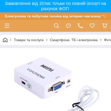
Замовлення від 20тис тільки по повній оплаті на
рахунок ФОП
Електроніка та побутова техніка від інтернет-магазину "Цін
Товари та послуги
Смартфони, ТБ і електроніка
Фот