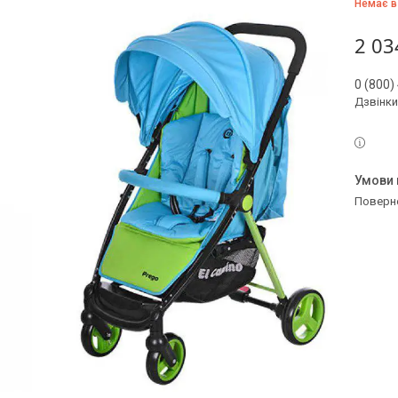
Немає в
2 03
0 (800)
Дзвінки
поверн