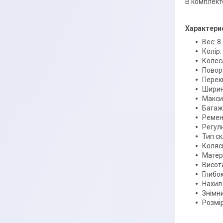
В комплект
Характери
Вес: 8.
Колір:
Колеса
Поворо
Перек
Ширин
Максим
Багажн
Ремені
Регулю
Тип ск
Коляск
Матері
Висота
Глибо
Нахил
Знімн
Розмір