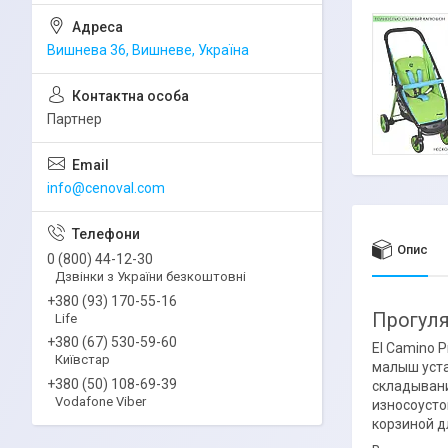
Вишнева 36, Вишневе, Україна
Партнер
info@cenoval.com
Опис
0 (800) 44-12-30
Дзвінки з України безкоштовні
+380 (93) 170-55-16
Прогуля
Life
+380 (67) 530-59-60
El Camino 
Київстар
малыш уста
+380 (50) 108-69-39
складывани
Vodafone Viber
износоусто
корзиной д