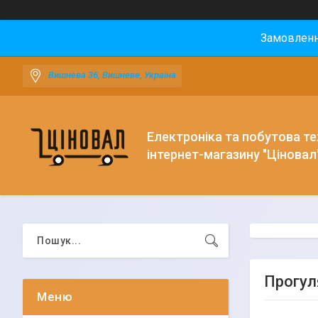
Замовлення
Вишнева 36, Вишневе, Україна
Електроніка та побутова тех
інтернет-магазину "Ціновал
Прогул