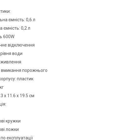
тики:
на ємність: 0,6 л
а ємність: 0,2 л
ть 600W
чне відключення
 рівня води
р живлення
ід вмикання порожнього
корпусу: пластик
 кг
.3 x 11.6 x 19.5 см
ія:
ові кружки
ові ложки
я по експлуатації