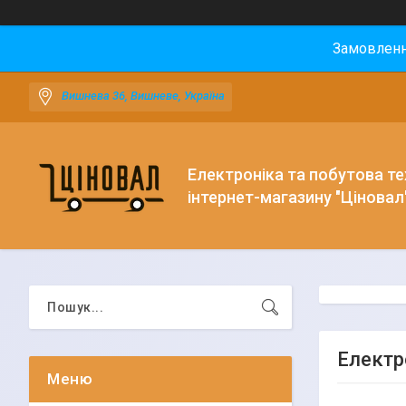
Замовлення
Вишнева 36, Вишневе, Україна
Електроніка та побутова тех
інтернет-магазину "Ціновал
Електр