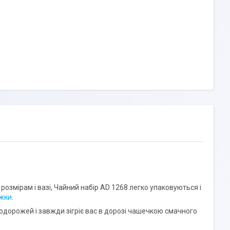
розмірам і вазі, Чайний набір AD 1268 легко упаковуються і
жки
.
одорожей і завжди зігріє вас в дорозі чашечкою смачного