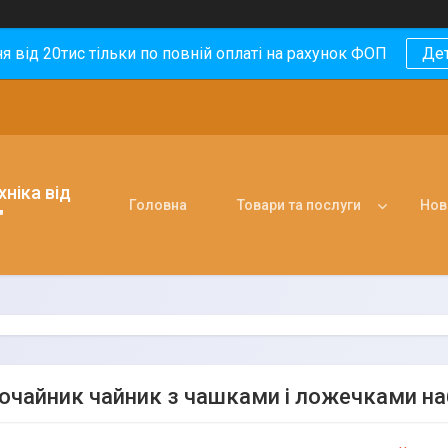
 від 20тис тільки по повній оплаті на рахунок ФОП
Де
ніка від
Головна
Товари та послуги
Нов
"
очайник чайник з чашками і ложечками наб