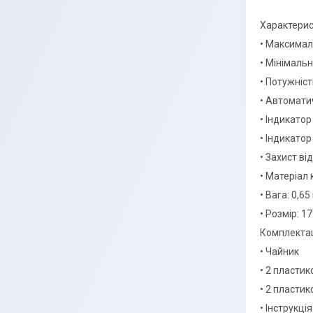
Характерис
• Максималь
• Мінімальн
• Потужніс
• Автомати
• Індикатор
• Індикато
• Захист в
• Матеріал 
• Вага: 0,65
• Розмір: 17
Комплектац
• Чайник
• 2 пластик
• 2 пластик
• Інструкці