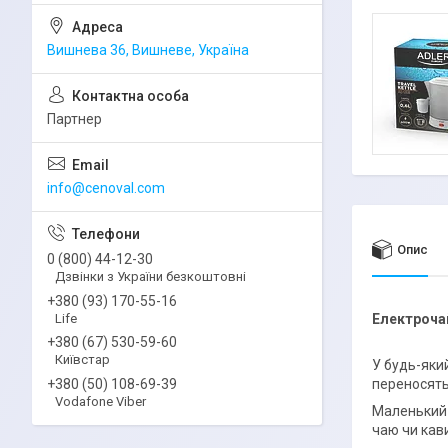
Вишнева 36, Вишневе, Україна
Партнер
info@cenoval.com
Опис
0 (800) 44-12-30
Дзвінки з України безкоштовні
+380 (93) 170-55-16
Life
Електроча
+380 (67) 530-59-60
Київстар
У будь-який
переносять
+380 (50) 108-69-39
Vodafone Viber
Маленький 
чаю чи кави